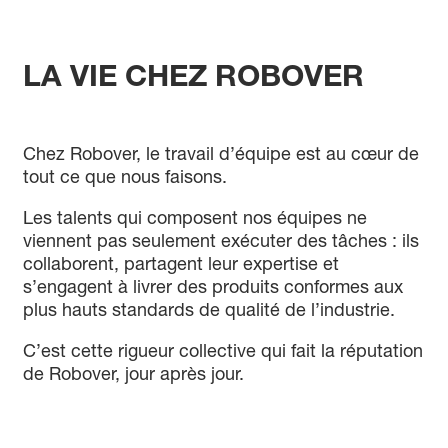
Ingénieur Industriel
Électromécanicien(ne)
Assistant(e) contremaître
LA VIE CHEZ
ROBOVER
FAQ
VIDÉOTHÈQUE
Chez Robover, le travail d’équipe est au cœur de
DOCUMENTATION
tout ce que nous faisons.
Documents d’information
Liens utiles
Les talents qui composent nos équipes ne
viennent pas seulement exécuter des tâches : ils
Renseignements Personnels
collaborent, partagent leur expertise et
CLIENT
s’engagent à livrer des produits conformes aux
EMPLOYÉS
plus hauts standards de qualité de l’industrie.
C’est cette rigueur collective qui fait la réputation
de Robover, jour après jour.