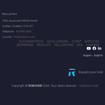
Nous joindre
1595, boulevard Wilfrid-Hamel
Québec (Québec) G1N 3Y7
Téléphone :
418 682-3580
Courriel :
info@robover.com
DOCUMENTATION
NOUS JOINDRE
CLIENT
EMPLOYES
ENTREPRISE
PRODUITS
RÉALISATIONS
FAQ
CARRIÈRE
Anglais - English
Équipés pour livrer
Copyright ©
ROBOVER
2026. Tous droits réservés. -
Carbone14.net