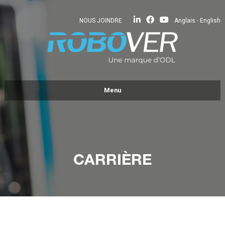
NOUS JOINDRE
Anglais - English
Menu
ENTREPRISE
PRODUITS
Vitrages isolants et intercalaires
CARRIÈRE
Carrelages et formes
Verres
RÉALISATIONS
CARRIÈRE
Journalier d’usine