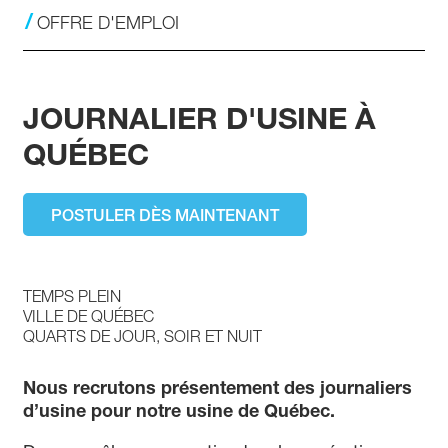
Ingénieur Industriel
OFFRE D'EMPLOI
Électromécanicien(ne)
Assistant(e) contremaître
FAQ
JOURNALIER D'USINE À
VIDÉOTHÈQUE
QUÉBEC
DOCUMENTATION
Documents d’information
Liens utiles
POSTULER DÈS MAINTENANT
Renseignements Personnels
CLIENT
TEMPS PLEIN
EMPLOYÉS
VILLE DE QUÉBEC
QUARTS DE JOUR, SOIR ET NUIT
Nous recrutons présentement des journaliers
d’usine pour notre usine de Québec.