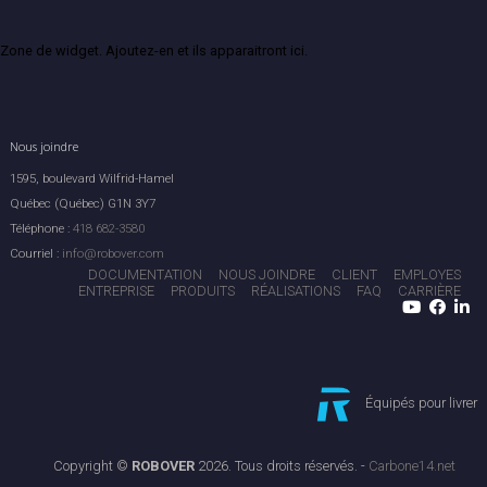
Zone de widget. Ajoutez-en et ils apparaitront ici.
Nous joindre
1595, boulevard Wilfrid-Hamel
Québec (Québec) G1N 3Y7
Téléphone :
418 682-3580
Courriel :
info@robover.com
DOCUMENTATION
NOUS JOINDRE
CLIENT
EMPLOYES
ENTREPRISE
PRODUITS
RÉALISATIONS
FAQ
CARRIÈRE
Équipés pour livrer
Copyright ©
ROBOVER
2026. Tous droits réservés. -
Carbone14.net