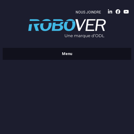
NOUS JOINDRE
Menu
ENTREPRISE
PRODUITS
Vitrages isolants et intercalaires
Carrelages et formes
Verres
RÉALISATIONS
CARRIÈRE
Journalier d’usine